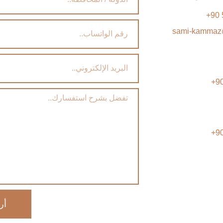
sami-kammaz
أر