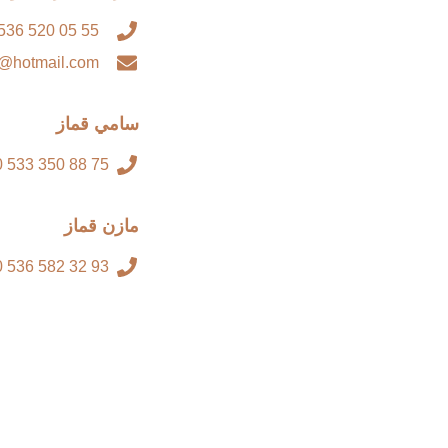
55 05 520 536 90+
@hotmail.com
سامي قماز
75 88 350 533 90+
مازن قماز
93 32 582 536 90+