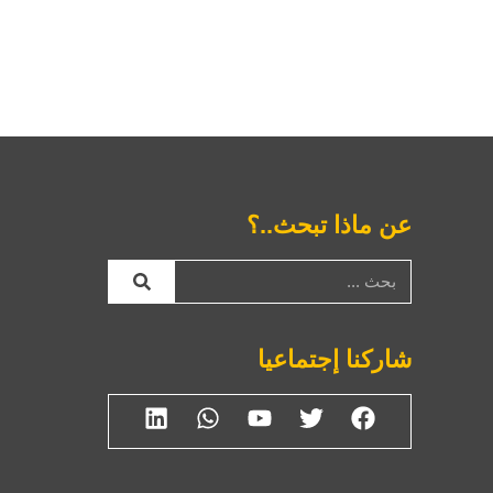
عن ماذا تبحث..؟
شاركنا إجتماعيا